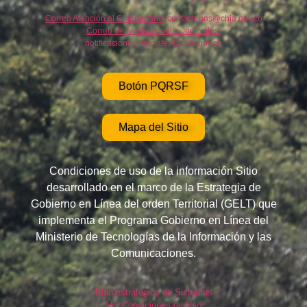
Correo Atención al Ciuadadano:
contactenos@chia.gov.co
Correo de Notificaciones Judiciales:
notificacionesjudiciales@chia.gov.co
Botón PQRSF
Mapa del Sitio
Condiciones de uso de la información Sitio
desarrollado en el marco de la Estrategia de
Gobierno en Línea del orden Territorial (GELT) que
implementa el Programa Gobierno en Línea del
Ministerio de Tecnologías de la Información y las
Comunicaciones.
Plan estratégico de Sistemas
Ver Condiciones de Uso