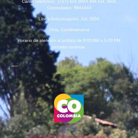
Canal Telefónico: (+57) 601 8844 444 Ext. 3605
Conmutador: 8844444
Línea Anticorrupción Ext. 5555
Chía, Cundinamarca
Horario de atención al público de 8:00 AM a 5:00 PM
jornada continúa.
Correo Biblioteca: biblioteca.hoqabiga@chia.gov.co