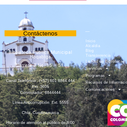
Contáctenos
Inicio
Alcaldía
Blog
Biblioteca Pública Municipal
Transparencia
Hoqabiga
La Red de Bibliotecas
Carrera 7 No. 15 – 51
Servicios
Programas
Canal Telefónico: (+57) 601 8844 444
Recursos de Informaci
Ext. 3605
Comunicaciones
Conmutador: 8844444
Línea Anticorrupción Ext. 5555
Chía, Cundinamarca
Horario de atención al público de 8:00