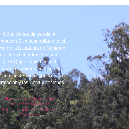
Condiciones de uso de la
ormación Sitio desarrollado en el
co de la Estrategia de Gobierno
en Línea del orden Territorial
(GELT) que implementa el
rograma Gobierno en Línea del
inisterio de Tecnologías de la
formación y las Comunicaciones.
Plan estratégico de Sistemas
Ver Condiciones de Uso
Política de Tratamiento de Datos
Personales