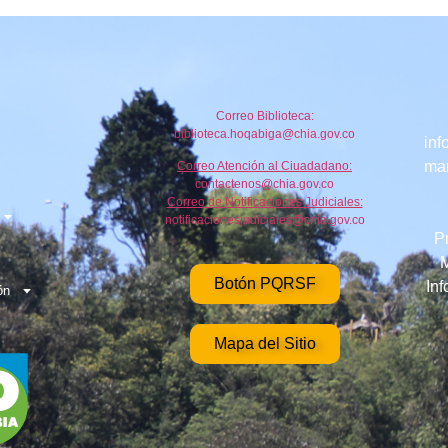
Correo Biblioteca:
biblioteca.hoqabiga@chia.gov.co
inf
mar
Correo Atención al Ciuadadano:
contactenos@chia.gov.co
Correo de Notificaciones Judiciales:
notificacionesjudiciales@chia.gov.co
P
M
Botón PQRSF
In
ón
Mapa del Sitio